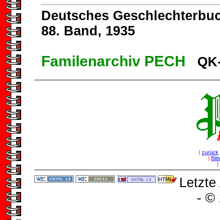
Deutsches Geschlechterbu
88. Band, 1935
Familenarchiv PECH
QK-
|
zurück
|
Bit
|
Letzte
- ©