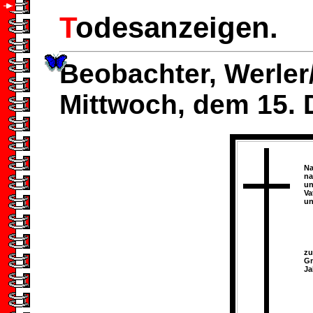
T
odesanzeigen.
Beobachter, Werle
Mittwoch, dem 15.
Na
na
un
Va
un
zu
Gn
Ja