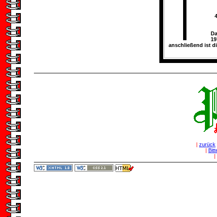
Da
19
anschließend ist d
|
zurück
|
Bit
|