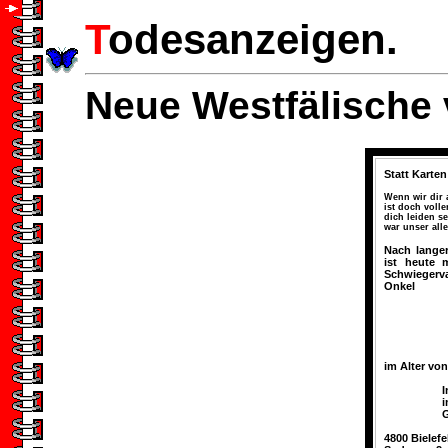
T
odesanzeigen.
Neue Westfälische 
Statt Karten
Wenn wir dir
ist doch volle
dich leiden s
war unser all
Nach langer
ist heute 
Schwiegerv
Onkel
im Alter vo
I
i
G
4800 Bielefe