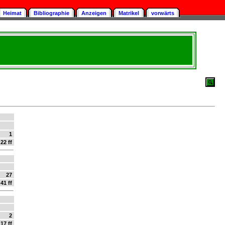
Heimat
Bibliographie
Anzeigen
Matrikel
vorwärts
1
22 ff
27
41 ff
2
17 ff