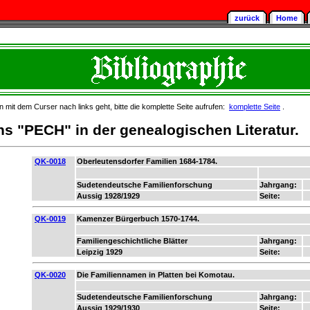
zurück
Home
mit dem Curser nach links geht, bitte die komplette Seite aufrufen:
komplette Seite
.
 "PECH" in der genealogischen Literatur.
QK-0018
Oberleutensdorfer Familien 1684-1784.
Sudetendeutsche Familienforschung
Jahrgang:
Aussig 1928/1929
Seite:
QK-0019
Kamenzer Bürgerbuch 1570-1744.
Familiengeschichtliche Blätter
Jahrgang:
Leipzig 1929
Seite:
QK-0020
Die Familiennamen in Platten bei Komotau.
Sudetendeutsche Familienforschung
Jahrgang:
Aussig 1929/1930
Seite: