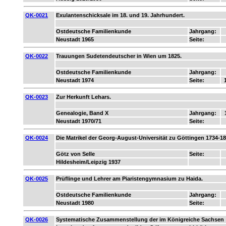
QK-0021
Exulantenschicksale im 18. und 19. Jahrhundert.
Ostdeutsche Familienkunde
Jahrgang:
Neustadt 1965
Seite:
QK-0022
Trauungen Sudetendeutscher in Wien um 1825.
Ostdeutsche Familienkunde
Jahrgang:
Neustadt 1974
Seite:
QK-0023
Zur Herkunft Lehars.
Genealogie, Band X
Jahrgang:
Neustadt 1970/71
Seite:
QK-0024
Die Matrikel der Georg-August-Universität zu Göttingen 1734-18
Götz von Selle
Seite:
Hildesheim/Leipzig 1937
QK-0025
Prüflinge und Lehrer am Piaristengymnasium zu Haida.
Ostdeutsche Familienkunde
Jahrgang:
Neustadt 1980
Seite:
QK-0026
Systematische Zusammenstellung der im Königreiche Sachsen